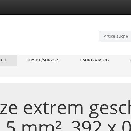
KTE
SERVICE/SUPPORT
HAUPTKATALOG
S
itze extrem ges
,5 mm², 392 x 