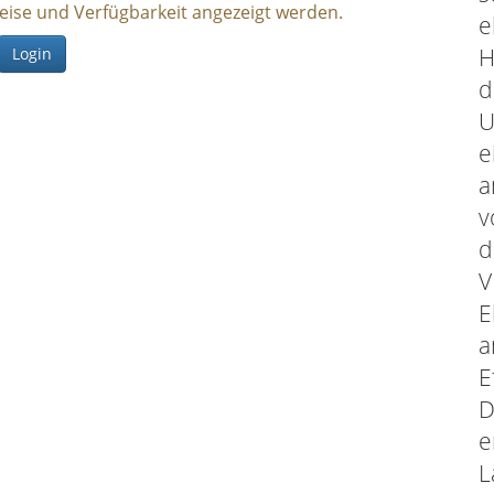
reise und Verfügbarkeit angezeigt werden.
e
H
Login
d
U
e
a
v
d
V
E
a
E
D
e
L