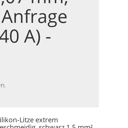
 Anfrage
40 A) -
en.
ilikon-Litze extrem
eschmeidig, schwarz 1,5 mm²,