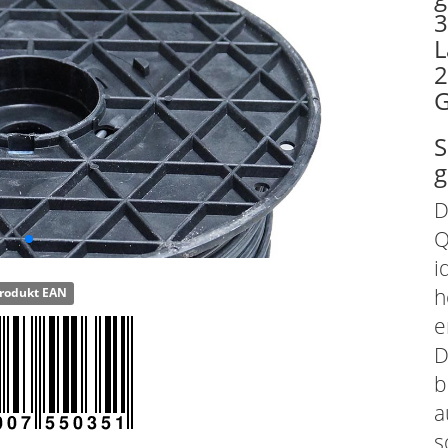
3
L
2
G
S
g
D
Q
i
h
rodukt EAN
e
D
b
a
s