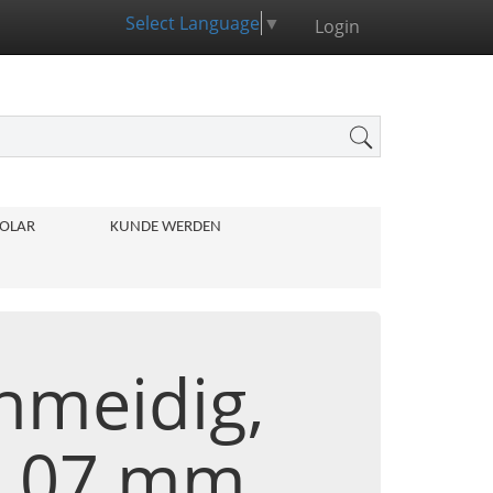
Select Language
▼
Login
OLAR
KUNDE WERDEN
chmeidig,
0,07 mm,