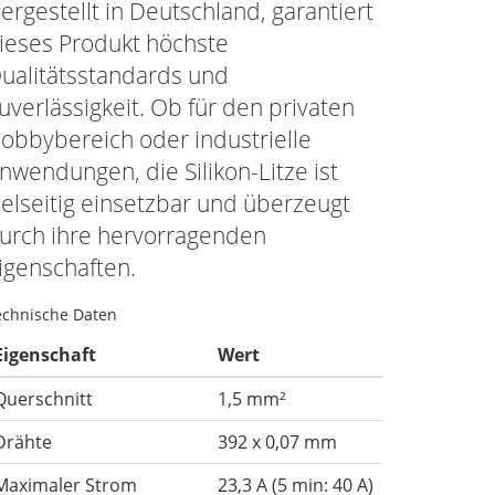
ergestellt in Deutschland, garantiert
ieses Produkt höchste
ualitätsstandards und
uverlässigkeit. Ob für den privaten
obbybereich oder industrielle
nwendungen, die Silikon-Litze ist
ielseitig einsetzbar und überzeugt
urch ihre hervorragenden
igenschaften.
echnische Daten
Eigenschaft
Wert
Querschnitt
1,5 mm²
Drähte
392 x 0,07 mm
Maximaler Strom
23,3 A (5 min: 40 A)