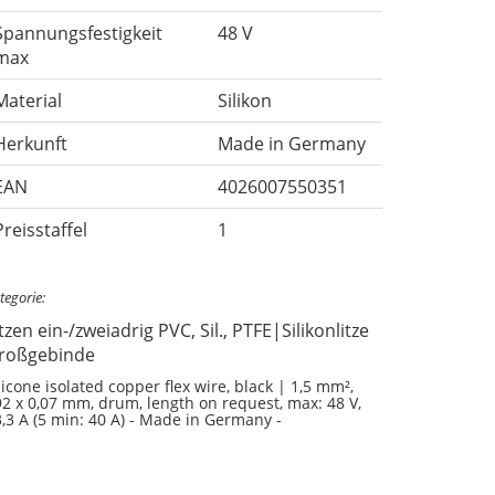
Spannungsfestigkeit
48 V
max
Material
Silikon
Herkunft
Made in Germany
EAN
4026007550351
Preisstaffel
1
tegorie:
tzen ein-/zweiadrig PVC, Sil., PTFE|Silikonlitze
roßgebinde
licone isolated copper flex wire, black | 1,5 mm²,
2 x 0,07 mm, drum, length on request, max: 48 V,
,3 A (5 min: 40 A) - Made in Germany -