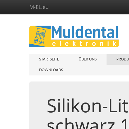
M-EL.eu
STARTSEITE
ÜBER UNS
PRODU
DOWNLOADS
Silikon-L
schwarz 1