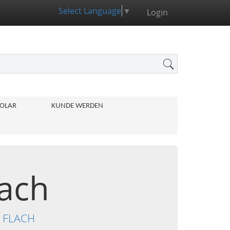
Select Language
▼
Login
OLAR
KUNDE WERDEN
lach
, FLACH