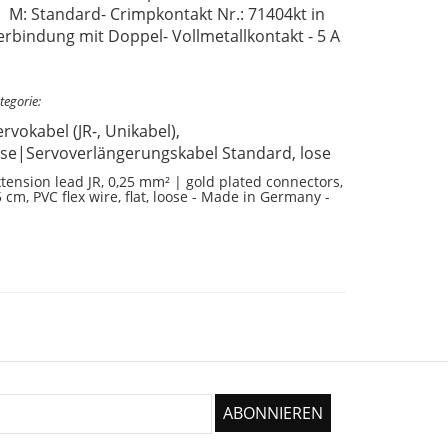
M: Standard- Crimpkontakt Nr.: 71404kt in
erbindung mit Doppel- Vollmetallkontakt - 5 A
tegorie:
ervokabel (JR-, Unikabel),
ose|Servoverlängerungskabel Standard, lose
tension lead JR, 0,25 mm² | gold plated connectors,
 cm, PVC flex wire, flat, loose - Made in Germany -