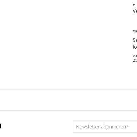
V
Ka
S
l
ex
25