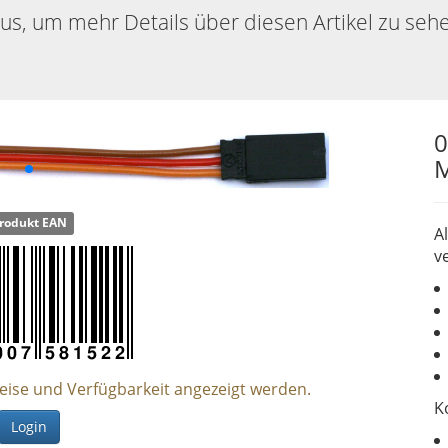
aus, um mehr Details über diesen Artikel zu seh
0
M
rodukt EAN
A
ve
reise und Verfügbarkeit angezeigt werden.
K
Login