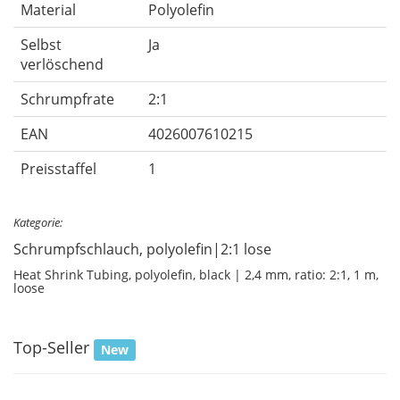
Material
Polyolefin
Selbst
Ja
verlöschend
Schrumpfrate
2:1
EAN
4026007610215
Preisstaffel
1
Kategorie:
Schrumpfschlauch, polyolefin|2:1 lose
Heat Shrink Tubing, polyolefin, black | 2,4 mm, ratio: 2:1, 1 m,
loose
Top-Seller
New