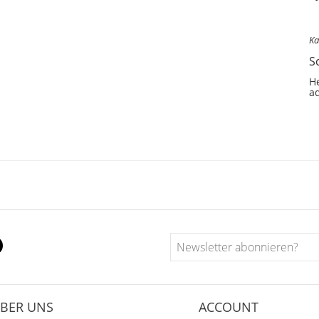
Ka
S
He
ad
BER UNS
ACCOUNT