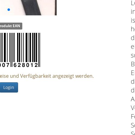
L
i
i
rodukt EAN
h
d
e
s
B
E
reise und Verfügbarkeit angezeigt werden.
d
Login
d
A
V
F
S
S