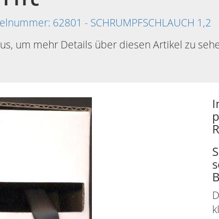
rtikelnummer: 62801 - SCHRUMPFSCHLAUCH 1,2
aus, um mehr Details über diesen Artikel zu seh
I
p
R
S
s
D
k