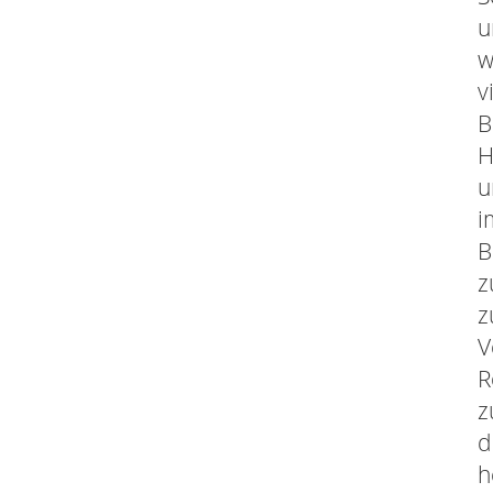
u
w
v
B
H
u
i
B
z
z
V
R
z
d
h