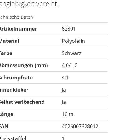
anglebigkeit vereint.
echnische Daten
Artikelnummer
62801
Material
Polyolefin
Farbe
Schwarz
Abmessungen (mm)
4,0/1,0
Schrumpfrate
4:1
Innenkleber
Ja
Selbst verlöschend
Ja
Länge
10 m
EAN
4026007628012
Preisstaffel
1