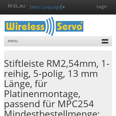
M-EL.eu
Login
Select Language
▼
MENU
Stiftleiste RM2,54mm, 1-
reihig, 5-polig, 13 mm
Länge, für
Platinenmontage,
passend für MPC254
Mindestbestellmenge: