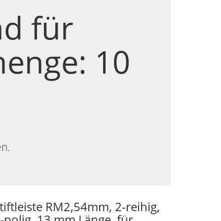
d für
enge: 10
en.
tiftleiste RM2,54mm, 2-reihig,
-polig, 13 mm Länge, für