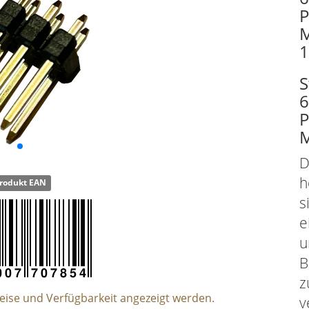
P
M
1
S
6
P
D
h
rodukt EAN
s
e
u
B
z
reise und Verfügbarkeit angezeigt werden.
v