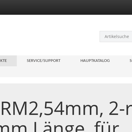
KTE
SERVICE/SUPPORT
HAUPTKATALOG
S
e RM2,54mm, 2-r
 mm Länge, für