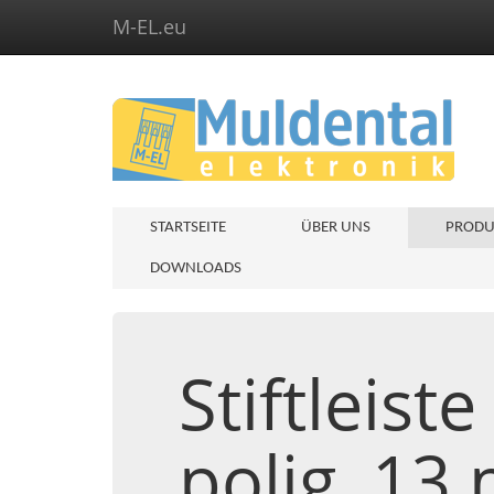
M-EL.eu
STARTSEITE
ÜBER UNS
PRODU
DOWNLOADS
Stiftleist
polig, 13