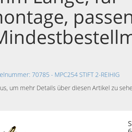
ontage, passen
indestbestellm
ikelnummer: 70785 - MPC254 STIFT 2-REIHIG
aus, um mehr Details über diesen Artikel zu seh
S
6