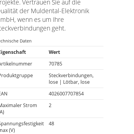
rojekte. Vertrauen Sie auf die
ualität der Muldental-Elektronik
mbH, wenn es um Ihre
teckverbindungen geht.
echnische Daten
Eigenschaft
Wert
Artikelnummer
70785
Produktgruppe
Steckverbindungen,
lose | Lötbar, lose
EAN
4026007707854
Maximaler Strom
2
(A)
Spannungsfestigkeit
48
max (V)