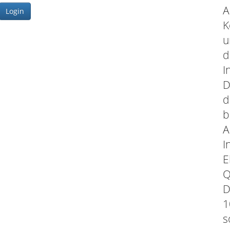
A
Login
K
u
d
I
D
d
b
A
I
E
Q
D
1
s