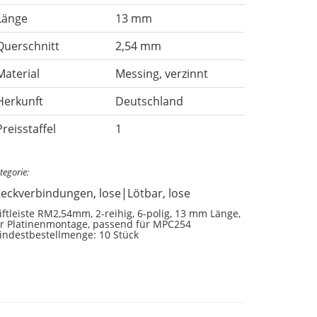
Länge
13 mm
Querschnitt
2,54 mm
Material
Messing, verzinnt
Herkunft
Deutschland
Preisstaffel
1
tegorie:
teckverbindungen, lose|Lötbar, lose
iftleiste RM2,54mm, 2-reihig, 6-polig, 13 mm Länge,
ür Platinenmontage, passend für MPC254
indestbestellmenge: 10 Stück