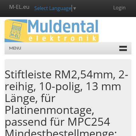
M-EL.eu
Login
Select Language
▼
MENU
Stiftleiste RM2,54mm, 2-
reihig, 10-polig, 13 mm
Länge, für
Platinenmontage,
passend für MPC254
Mindestbestellmenge: