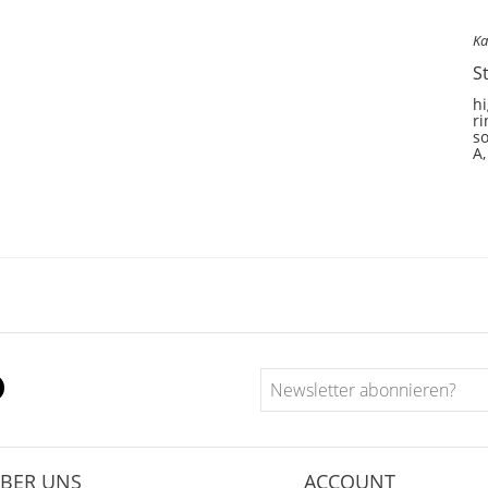
Ka
S
hi
ri
so
A,
BER UNS
ACCOUNT