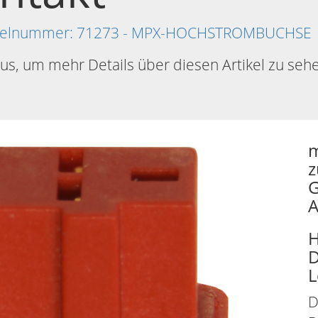
Artikelnummer: 71273 - MPX-HOCHSTROMBUCHSE
aus, um mehr Details über diesen Artikel zu seh
m
z
G
A
H
D
L
D