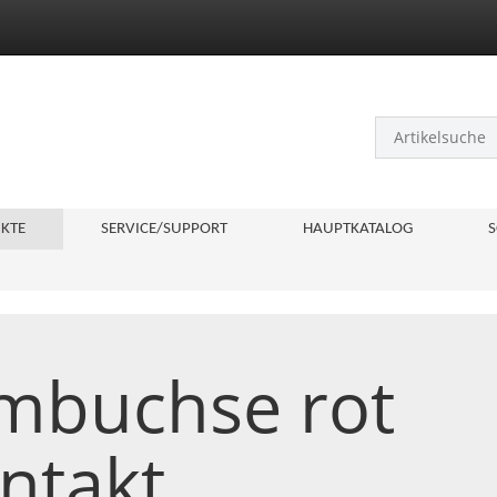
KTE
SERVICE/SUPPORT
HAUPTKATALOG
S
mbuchse rot
ntakt