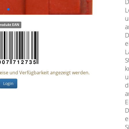
D
L
u
rodukt EAN
a
D
e
L
S
k
reise und Verfügbarkeit angezeigt werden.
u
Login
d
a
E
D
e
S