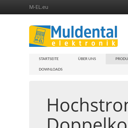
M-EL.eu
STARTSEITE
ÜBER UNS
PRODU
DOWNLOADS
Hochstro
Doppelko