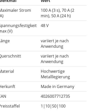
Merkmal
Wert
Maximaler Strom
100 A (3 s), 70 A (2
(A)
min), 50 A (24 h)
Spannungsfestigkeit
48 V
max (V)
Länge
variiert je nach
Anwendung
Querschnitt
variiert je nach
Anwendung
Material
Hochwertige
Metalllegierung
Herkunft
Made in Germany
EAN
4026007712735
Preisstaffel
1|10|50|100