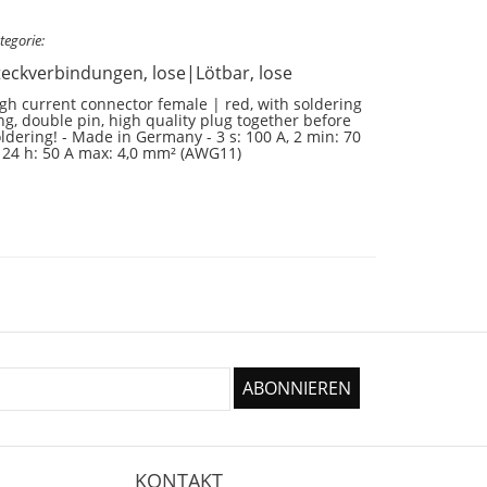
tegorie:
teckverbindungen, lose|Lötbar, lose
gh current connector female | red, with soldering
ng, double pin, high quality plug together before
ldering! - Made in Germany - 3 s: 100 A, 2 min: 70
 24 h: 50 A max: 4,0 mm² (AWG11)
KONTAKT