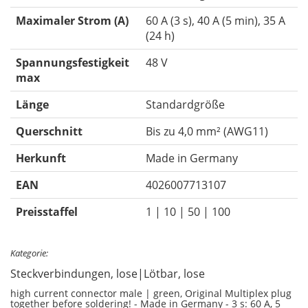
Maximaler Strom (A)
60 A (3 s), 40 A (5 min), 35 A
(24 h)
Spannungsfestigkeit
48 V
max
Länge
Standardgröße
Querschnitt
Bis zu 4,0 mm² (AWG11)
Herkunft
Made in Germany
EAN
4026007713107
Preisstaffel
1 | 10 | 50 | 100
Kategorie:
Steckverbindungen, lose|Lötbar, lose
high current connector male | green, Original Multiplex plug
together before soldering! - Made in Germany - 3 s: 60 A, 5