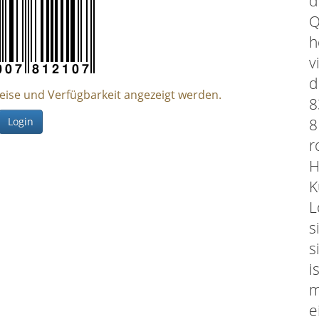
d
Q
h
v
d
reise und Verfügbarkeit angezeigt werden.
8
Login
8
r
H
K
L
s
s
i
m
e