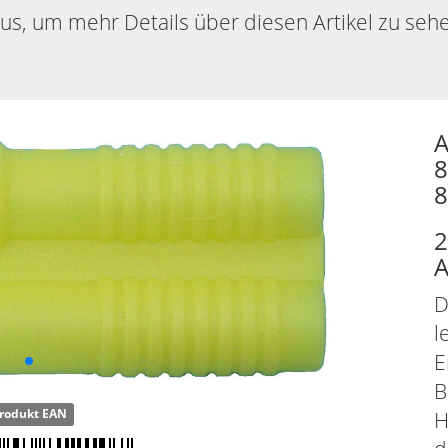
aus, um mehr Details über diesen Artikel zu seh
A
8
8
2
A
D
l
E
B
rodukt EAN
H