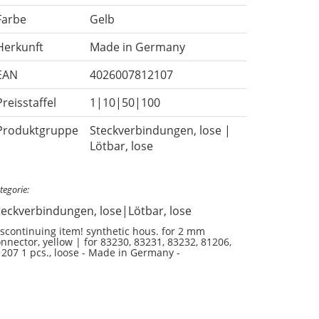
Farbe
Gelb
Herkunft
Made in Germany
EAN
4026007812107
Preisstaffel
1|10|50|100
Produktgruppe
Steckverbindungen, lose |
Lötbar, lose
tegorie:
teckverbindungen, lose|Lötbar, lose
scontinuing item! synthetic hous. for 2 mm
nnector, yellow | for 83230, 83231, 83232, 81206,
207 1 pcs., loose - Made in Germany -