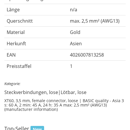
Länge
n/a
Querschnitt
max. 2,5 mm² (AWG13)
Material
Gold
Herkunft
Asien
EAN
4026007813258
Preisstaffel
1
Kategorie:
Steckverbindungen, lose|Lötbar, lose
XT60, 3,5 mm, female connector, loose | BASIC quality - Asia 3
s: 60 A, 2 min: 45 A, 24 h: 35 A max: 2,5 mm² (AWG13)
(manufacturer information)
Top-Seller
New