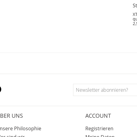
S
XT
qu
2
BER UNS
ACCOUNT
nsere Philosophie
Registrieren
er sind wir
Meine Daten