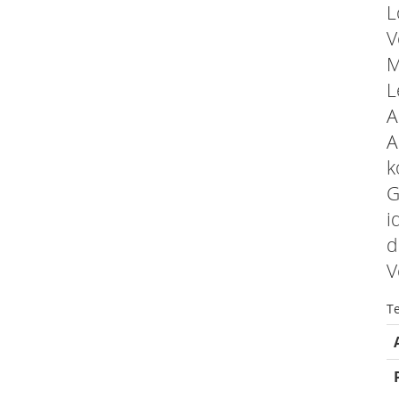
L
V
M
L
A
A
k
G
i
d
V
T