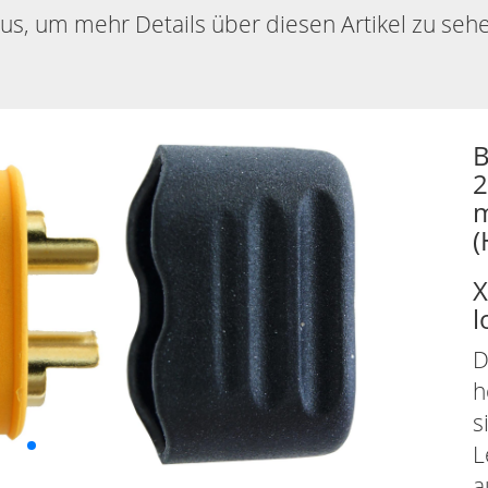
aus, um mehr Details über diesen Artikel zu seh
B
2
m
(
X
l
D
h
s
L
a