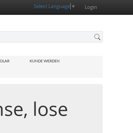
Select Language
▼
Login
OLAR
KUNDE WERDEN
se, lose