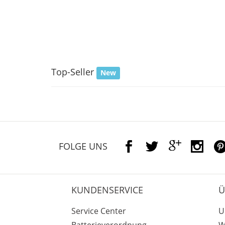
Top-Seller
New
FOLGE UNS
KUNDENSERVICE
Ü
Service Center
U
Batterieverordnung
W