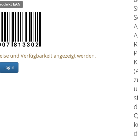
rodukt EAN
S
S
A
A
R
P
reise und Verfügbarkeit angezeigt werden.
K
Login
(
z
u
s
d
Q
k
d