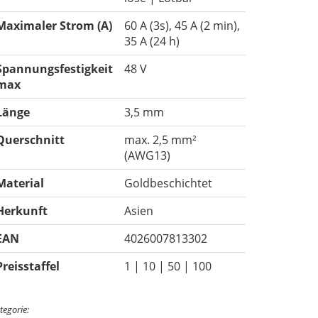
Maximaler Strom (A)
60 A (3s), 45 A (2 min),
35 A (24 h)
Spannungsfestigkeit
48 V
max
Länge
3,5 mm
Querschnitt
max. 2,5 mm²
(AWG13)
Material
Goldbeschichtet
Herkunft
Asien
EAN
4026007813302
Preisstaffel
1 | 10 | 50 | 100
tegorie: