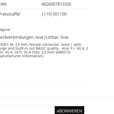
EAN
4026007813326
Preisstaffel
1|10|50|100
tegorie:
teckverbindungen, lose|Lötbar, lose
60E1-M, 3,5 mm, female connector, loose | with
ange and built-in nut BASIC quality - Asia 3 s: 60 A, 2
n: 45 A, 24 h: 35 A max: 2,5 mm² (AWG13)
manufacturer information)