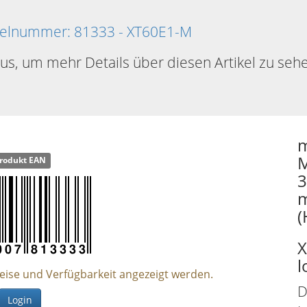
tikelnummer: 81333 - XT60E1-M
aus, um mehr Details über diesen Artikel zu seh
m
M
rodukt EAN
3
m
(
X
l
reise und Verfügbarkeit angezeigt werden.
D
Login