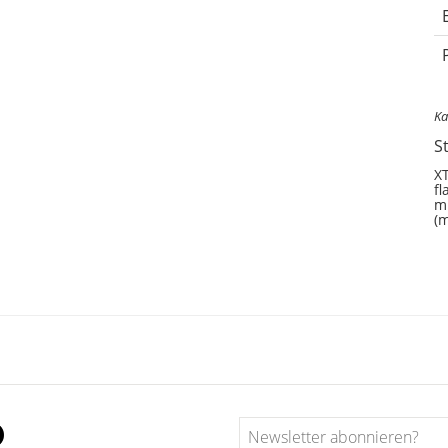
Ka
S
XT
fl
mi
(