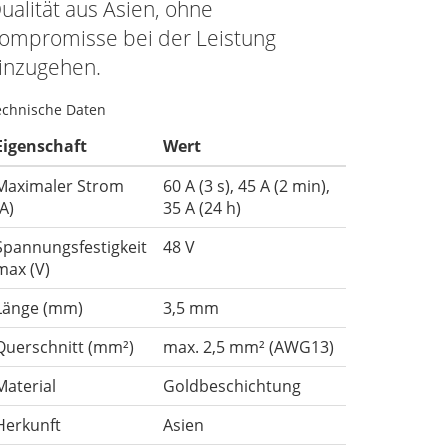
ualität aus Asien, ohne
ompromisse bei der Leistung
inzugehen.
echnische Daten
Eigenschaft
Wert
Maximaler Strom
60 A (3 s), 45 A (2 min),
(A)
35 A (24 h)
Spannungsfestigkeit
48 V
max (V)
Länge (mm)
3,5 mm
Querschnitt (mm²)
max. 2,5 mm² (AWG13)
Material
Goldbeschichtung
Herkunft
Asien