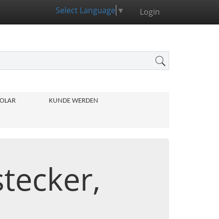
Select Language
▼
Login
OLAR
KUNDE WERDEN
tecker,