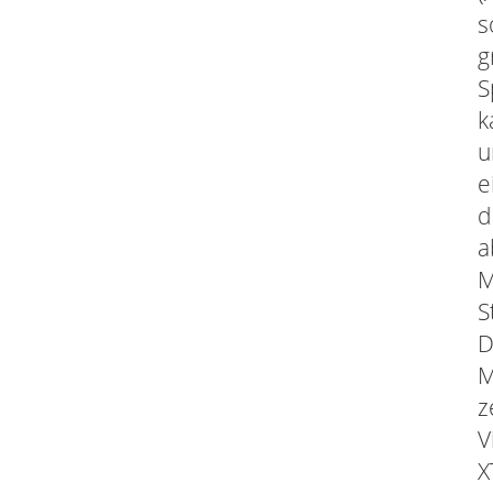
s
g
S
k
u
e
d
a
M
S
D
M
z
V
X