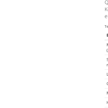
Q
K
e
T