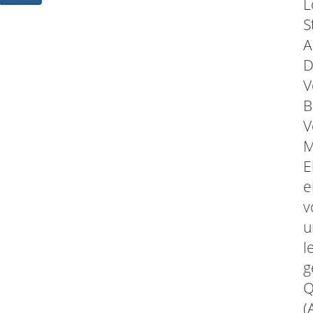
L
S
A
D
V
B
V
M
E
e
v
u
l
g
Q
(