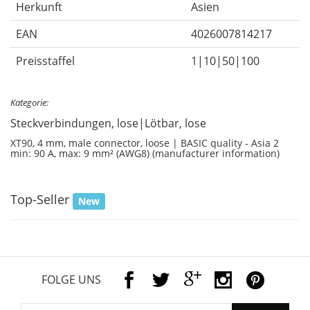
Herkunft
Asien
EAN
4026007814217
Preisstaffel
1|10|50|100
Kategorie:
Steckverbindungen, lose|Lötbar, lose
XT90, 4 mm, male connector, loose | BASIC quality - Asia 2
min: 90 A, max: 9 mm² (AWG8) (manufacturer information)
Top-Seller
New
FOLGE UNS