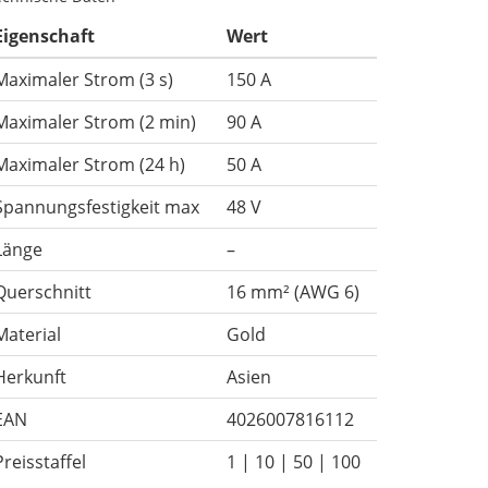
Eigenschaft
Wert
Maximaler Strom (3 s)
150 A
Maximaler Strom (2 min)
90 A
Maximaler Strom (24 h)
50 A
Spannungsfestigkeit max
48 V
Länge
–
Querschnitt
16 mm² (AWG 6)
Material
Gold
Herkunft
Asien
EAN
4026007816112
Preisstaffel
1 | 10 | 50 | 100