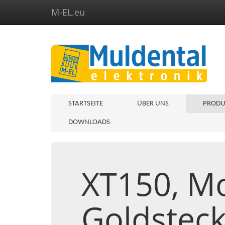
M-EL.eu
STARTSEITE
ÜBER UNS
PRODU
DOWNLOADS
XT150, Mo
Goldsteck