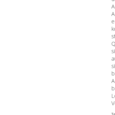
A
A
e
k
s
Q
s
a
s
b
A
b
L
V
T