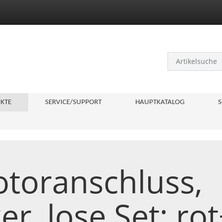
KTE
SERVICE/SUPPORT
HAUPTKATALOG
S
toranschluss,
er, lose Set: r