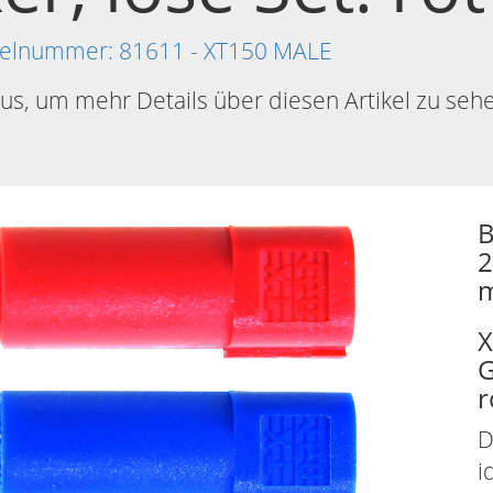
tikelnummer: 81611 - XT150 MALE
aus, um mehr Details über diesen Artikel zu seh
B
2
m
X
G
r
D
i