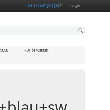
Select Language
▼
Login
OLAR
KUNDE WERDEN
ot+blau+sw