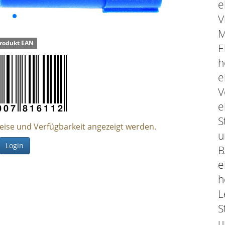
e
V
M
rodukt EAN
E
h
e
V
e
S
reise und Verfügbarkeit angezeigt werden.
u
Login
B
e
h
L
S
u