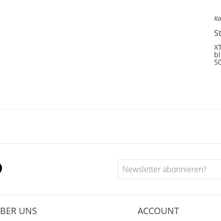
Ka
S
XT
bl
5
BER UNS
ACCOUNT