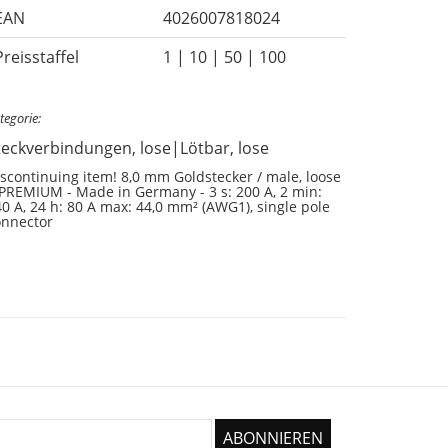
EAN
4026007818024
Preisstaffel
1 | 10 | 50 | 100
tegorie:
teckverbindungen, lose|Lötbar, lose
scontinuing item! 8,0 mm Goldstecker / male, loose
PREMIUM - Made in Germany - 3 s: 200 A, 2 min:
0 A, 24 h: 80 A max: 44,0 mm² (AWG1), single pole
onnector