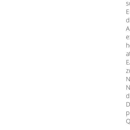
s
E
d
A
e
h
a
E
z
N
N
d
D
p
Q