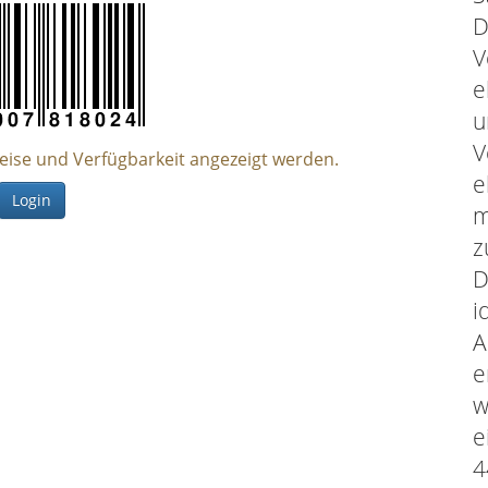
D
V
e
u
V
reise und Verfügbarkeit angezeigt werden.
e
Login
m
z
D
i
A
e
w
e
4