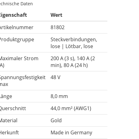
echnische Daten
Eigenschaft
Wert
Artikelnummer
81802
Produktgruppe
Steckverbindungen,
lose | Lötbar, lose
Maximaler Strom
200 A (3 s), 140 A (2
(A)
min), 80 A (24 h)
Spannungsfestigkeit
48 V
max
Länge
8,0 mm
Querschnitt
44,0 mm² (AWG1)
Material
Gold
Herkunft
Made in Germany