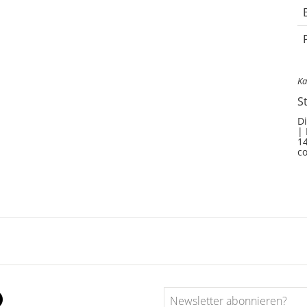
Ka
S
Di
| 
14
c