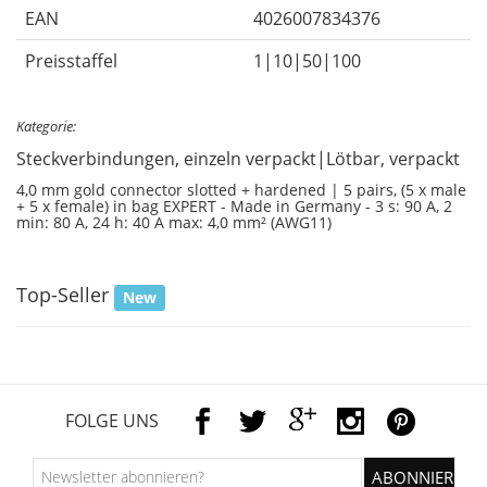
EAN
4026007834376
Preisstaffel
1|10|50|100
Kategorie:
Steckverbindungen, einzeln verpackt|Lötbar, verpackt
4,0 mm gold connector slotted + hardened | 5 pairs, (5 x male
+ 5 x female) in bag EXPERT - Made in Germany - 3 s: 90 A, 2
min: 80 A, 24 h: 40 A max: 4,0 mm² (AWG11)
Top-Seller
New
FOLGE UNS